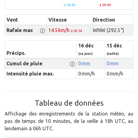
à 00:00
à 09:49
Vent
Vitesse
Direction
Rafale max
14.5 km/h
WNW (292.5 °)
à 02:54
16 déc
15 déc
Précips.
(ce jour)
(veille)
Cumul de pluie
0 mm
0 mm
Intensité pluie max.
0 mm/h
0 mm/h
Tableau de données
Affichage des enregistrements de la station météo, au
pas de temps de 10 minutes, de la veille à 18h UTC, au
lendemain à 06h UTC.