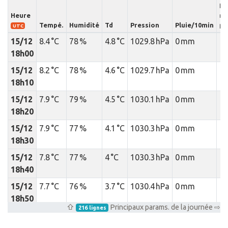
Int
Heure
m
Tempé.
Humidité
Td
Pression
Pluie/10min
pl
UTC
15/12
8.4 °C
78 %
4.8 °C
1029.8 hPa
0 mm
18h00
15/12
8.2 °C
78 %
4.6 °C
1029.7 hPa
0 mm
18h10
15/12
7.9 °C
79 %
4.5 °C
1030.1 hPa
0 mm
18h20
15/12
7.9 °C
77 %
4.1 °C
1030.3 hPa
0 mm
18h30
15/12
7.8 °C
77 %
4 °C
1030.3 hPa
0 mm
18h40
15/12
7.7 °C
76 %
3.7 °C
1030.4 hPa
0 mm
18h50
⇧
Principaux params. de la journée ⇨
216 lignes
15/12
7.6 °C
76 %
3.6 °C
1030.4 hPa
0 mm
19h00