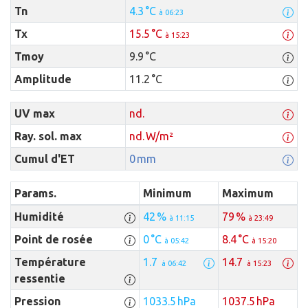
Tn
4.3 °C
à 06:23
Tx
15.5 °C
à 15:23
Tmoy
9.9 °C
Amplitude
11.2 °C
UV max
nd.
Ray. sol. max
nd. W/m²
Cumul d'ET
0 mm
Params.
Minimum
Maximum
Humidité
42 %
79 %
à 11:15
à 23:49
Point de rosée
0 °C
8.4 °C
à 05:42
à 15:20
Température
1.7
14.7
à 06:42
à 15:23
ressentie
Pression
1033.5 hPa
1037.5 hPa