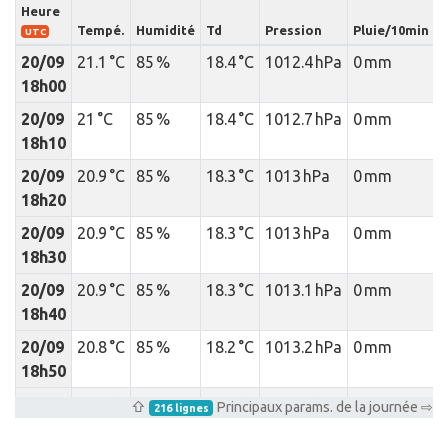
Heure
I
Tempé.
Humidité
Td
Pression
Pluie/10min
p
UTC
20/09
21.1 °C
85 %
18.4 °C
1012.4 hPa
0 mm
18h00
20/09
21 °C
85 %
18.4 °C
1012.7 hPa
0 mm
18h10
20/09
20.9 °C
85 %
18.3 °C
1013 hPa
0 mm
18h20
20/09
20.9 °C
85 %
18.3 °C
1013 hPa
0 mm
18h30
20/09
20.9 °C
85 %
18.3 °C
1013.1 hPa
0 mm
18h40
20/09
20.8 °C
85 %
18.2 °C
1013.2 hPa
0 mm
18h50
20/09
20.9 °C
85 %
18.3 °C
1013.1 hPa
0 mm
⇧
Principaux params. de la journée ⇨
216 lignes
19h00