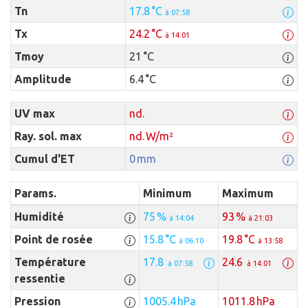
Tn
17.8 °C
à 07:58
Tx
24.2 °C
à 14:01
Tmoy
21 °C
Amplitude
6.4 °C
UV max
nd.
Ray. sol. max
nd. W/m²
Cumul d'ET
0 mm
Params.
Minimum
Maximum
Humidité
75 %
93 %
à 14:04
à 21:03
Point de rosée
15.8 °C
19.8 °C
à 06:10
à 13:58
Température
17.8
24.6
à 07:58
à 14:01
ressentie
Pression
1005.4 hPa
1011.8 hPa