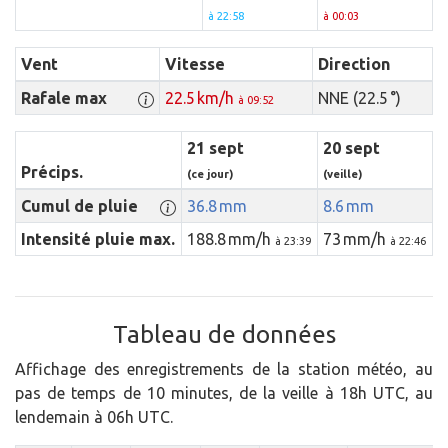
à 22:58
à 00:03
Vent
Vitesse
Direction
Rafale max
22.5 km/h
NNE (22.5 °)
à 09:52
21 sept
20 sept
Précips.
(ce jour)
(veille)
Cumul de pluie
36.8 mm
8.6 mm
Intensité pluie max.
188.8 mm/h
73 mm/h
à 23:39
à 22:46
Tableau de données
Affichage des enregistrements de la station météo, au
pas de temps de 10 minutes, de la veille à 18h UTC, au
lendemain à 06h UTC.