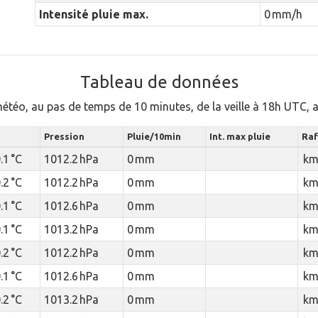
Intensité pluie max.
0 mm/h
Tableau de données
météo, au pas de temps de 10 minutes, de la veille à 18h UTC,
Pression
Pluie/10min
Int. max pluie
Raf
.1 °C
1012.2 hPa
0 mm
km
.2 °C
1012.2 hPa
0 mm
km
.1 °C
1012.6 hPa
0 mm
km
.1 °C
1013.2 hPa
0 mm
km
.2 °C
1012.2 hPa
0 mm
km
.1 °C
1012.6 hPa
0 mm
km
.2 °C
1013.2 hPa
0 mm
km