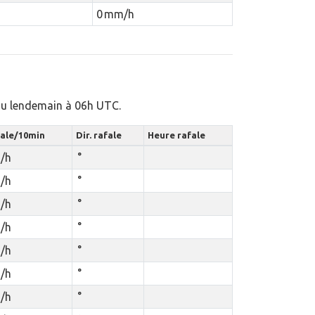
0 mm/h
 au lendemain à 06h UTC.
ale/10min
Dir. rafale
Heure rafale
/h
°
/h
°
/h
°
/h
°
/h
°
/h
°
/h
°