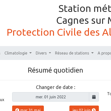
Station mé
Cagnes sur 
Protection Civile des 
s
Climatologie
Divers
Réseau de stations
A prop
Résumé quotidien
Changer de date :
To
aux
mar 31 mai
jeu 02 juin