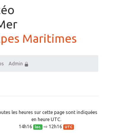
téo
Mer
Alpes Maritimes
os
Admin
utes les heures sur cette page sont indiquées
en heure UTC.
14h16
⇨ 12h16
loc.
UTC