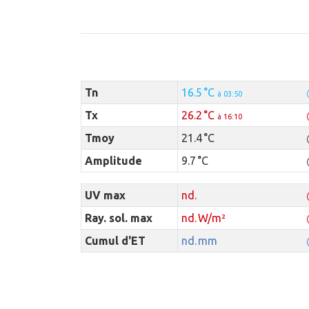
Tn
16.5 °C
à 03:50
Tx
26.2 °C
à 16:10
Tmoy
21.4 °C
Amplitude
9.7 °C
UV max
nd.
Ray. sol. max
nd. W/m²
Cumul d'ET
nd. mm