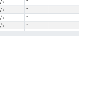
/h
°
/h
°
/h
°
/h
°
/h
°
/h
°
/h
°
/h
°
/h
°
/h
°
/h
°
/h
°
/h
°
/h
°