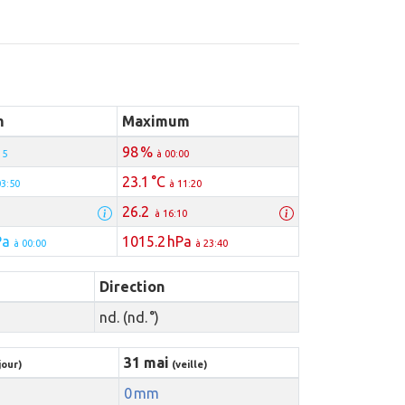
m
Maximum
98 %
15
à 00:00
23.1 °C
03:50
à 11:20
26.2
à 16:10
Pa
1015.2 hPa
à 00:00
à 23:40
Direction
nd. (nd. °)
31 mai
jour)
(veille)
0 mm