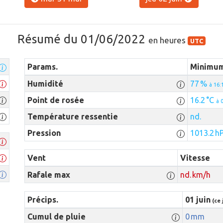
Résumé du 01/06/2022
en heures
UTC
Params.
Minimu
Humidité
77 %
à 16:
Point de rosée
16.2 °C
à 
Température ressentie
nd.
Pression
1013.2 h
Vent
Vitesse
Rafale max
nd. km/h
Précips.
01 juin
(ce 
Cumul de pluie
0 mm