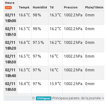
Heure
I
Tempé.
Humidité
Td
Pression
Pluie/10min
p
UTC
02/11
16.6 °C
98 %
16.3 °C
1002.2 hPa
0 mm
18h00
02/11
16.5 °C
98 %
16.2 °C
1002.2 hPa
0 mm
18h10
02/11
16.6 °C
97.5 %
16.2 °C
1002.2 hPa
0 mm
18h20
02/11
16.5 °C
97 %
16 °C
1002.2 hPa
0 mm
18h30
02/11
16.5 °C
97 %
16 °C
1002.2 hPa
0 mm
18h40
02/11
16.4 °C
97 %
15.9 °C
1002.2 hPa
0 mm
18h50
02/11
16.3 °C
97 %
15.8 °C
1002.2 hPa
0 mm
⇧
Principaux params. de la journée ⇨
214 lignes
19h00