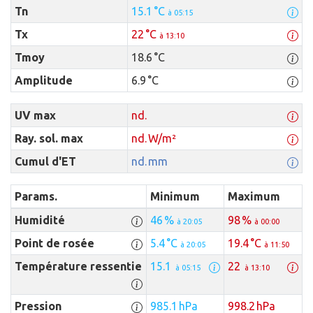
Tn
15.1 °C
à 05:15
Tx
22 °C
à 13:10
Tmoy
18.6 °C
Amplitude
6.9 °C
UV max
nd.
Ray. sol. max
nd. W/m²
Cumul d'ET
nd. mm
Params.
Minimum
Maximum
Humidité
46 %
98 %
à 20:05
à 00:00
Point de rosée
5.4 °C
19.4 °C
à 20:05
à 11:50
Température ressentie
15.1
22
à 05:15
à 13:10
Pression
985.1 hPa
998.2 hPa