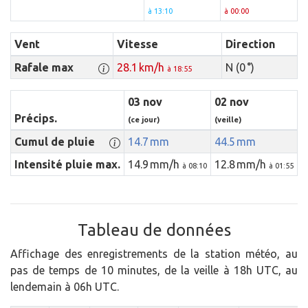
à 13:10
à 00:00
Vent
Vitesse
Direction
Rafale max
28.1 km/h
N (0 °)
à 18:55
03 nov
02 nov
Précips.
(ce jour)
(veille)
Cumul de pluie
14.7 mm
44.5 mm
Intensité pluie max.
14.9 mm/h
12.8 mm/h
à 08:10
à 01:55
Tableau de données
Affichage des enregistrements de la station météo, au
pas de temps de 10 minutes, de la veille à 18h UTC, au
lendemain à 06h UTC.